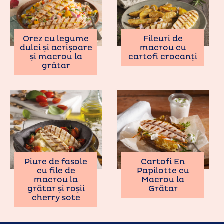
Orez cu legume
Fileuri de
dulci și acrișoare
macrou cu
și macrou la
cartofi crocanți
grătar
Piure de fasole
Cartofi En
cu file de
Papilotte cu
macrou la
Macrou la
grătar și roșii
Grătar
cherry sote