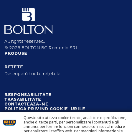
All rights reserved.
© 2026 BOLTON BG Romania SRL
PRODUSE
REȚETE
Descoperă toate rețetele
RESPONSABILITATE
TRASABILITATE
CONTACTEAZĂ-NE
POLITICA PRIVIND COOKIE-URILE
POLITICA PRIVIND CONFIDENȚIALITATEA
Questo sito utilizza cookie tecnici, analitici e di profilazione,
anche di terze parti, per personalizzare i contenuti e gli
annunci, per fornire funzioni connesse con i social media e
Follow us
per analizzare il traffico web. Per maggiori informazioni su