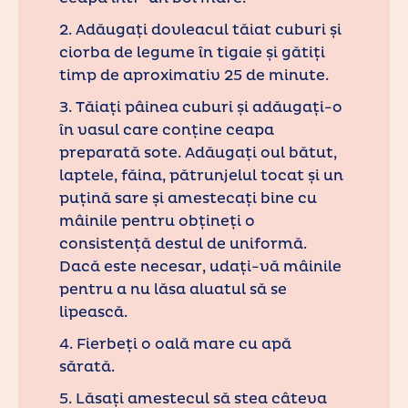
2. Adăugați dovleacul tăiat cuburi și
ciorba de legume în tigaie și gătiți
timp de aproximativ 25 de minute.
3. Tăiați pâinea cuburi și adăugați-o
în vasul care conține ceapa
preparată sote. Adăugați oul bătut,
laptele, făina, pătrunjelul tocat și un
puțină sare și amestecați bine cu
mâinile pentru obțineți o
consistență destul de uniformă.
Dacă este necesar, udați-vă mâinile
pentru a nu lăsa aluatul să se
lipească.
4. Fierbeți o oală mare cu apă
sărată.
5. Lăsați amestecul să stea câteva