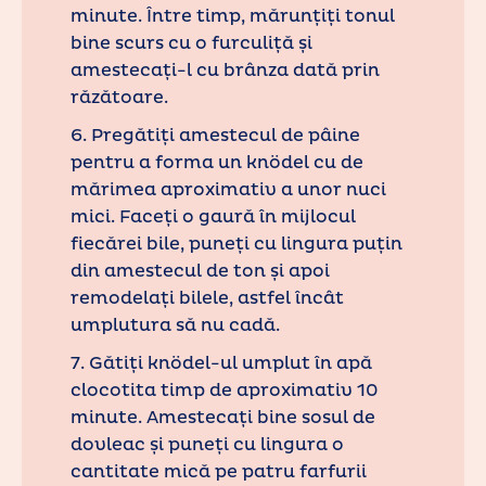
minute. Între timp, mărunțiți tonul
bine scurs cu o furculiță și
amestecați-l cu brânza dată prin
răzătoare.
6. Pregătiți amestecul de pâine
pentru a forma un knödel cu de
mărimea aproximativ a unor nuci
mici. Faceți o gaură în mijlocul
fiecărei bile, puneți cu lingura puțin
din amestecul de ton și apoi
remodelați bilele, astfel încât
umplutura să nu cadă.
7. Gătiți knödel-ul umplut în apă
clocotita timp de aproximativ 10
minute. Amestecați bine sosul de
dovleac și puneți cu lingura o
cantitate mică pe patru farfurii