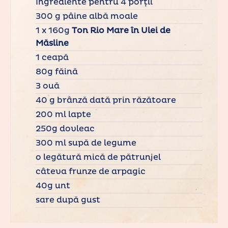
Ingrediente pentru 4 porții
300 g pâine albă moale
1 x 160g
Ton Rio Mare în Ulei de
Măsline
1 ceapă
80g făină
3 ouă
40 g brânză dată prin răzătoare
200 ml lapte
250g dovleac
300 ml supă de legume
o legătură mică de pătrunjel
câteva frunze de arpagic
40g unt
sare după gust