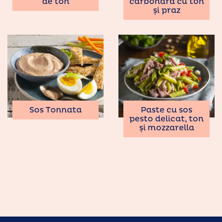
de ton
carbonara cu ton
și praz
Sos Tonnata
Paste cu sos
pesto delicat, ton
și mozzarella