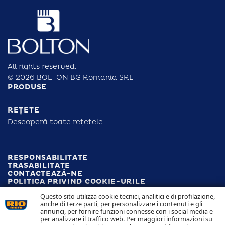
All rights reserved.
© 2026 BOLTON BG Romania SRL
PRODUSE
REȚETE
Descoperă toate rețetele
RESPONSABILITATE
TRASABILITATE
CONTACTEAZĂ-NE
POLITICA PRIVIND COOKIE-URILE
POLITICA PRIVIND CONFIDENȚIALITATEA
Questo sito utilizza cookie tecnici, analitici e di profilazione,
anche di terze parti, per personalizzare i contenuti e gli
annunci, per fornire funzioni connesse con i social media e
Follow us
per analizzare il traffico web. Per maggiori informazioni su