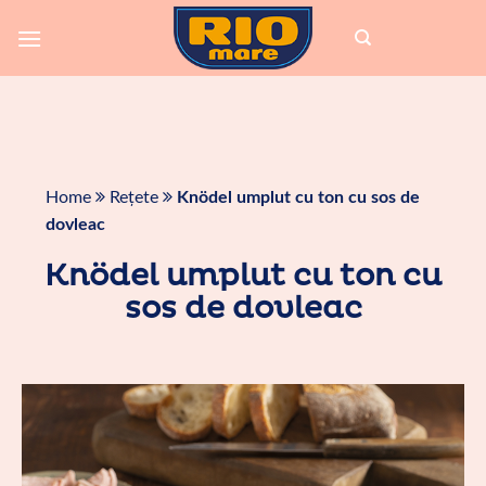
Skip
to
content
Home
Rețete
Knödel umplut cu ton cu sos de
dovleac
Knödel umplut cu ton cu
sos de dovleac