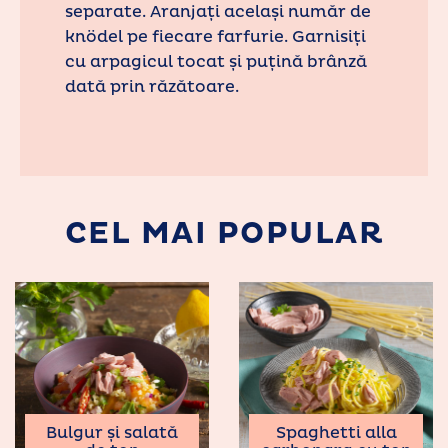
separate. Aranjați același număr de
knödel pe fiecare farfurie. Garnisiți
cu arpagicul tocat și puțină brânză
dată prin răzătoare.
CEL MAI POPULAR
Bulgur și salată
Spaghetti alla